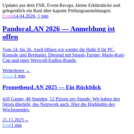
Updates aus dem FSR, Event-Recaps, kleine Erklärstücke und
gelegentlich ein Rant über kaputte Prüfungsanmeldungen.
Event
14.04.2026
·
1 min
PandoraLAN 2026 — Anmeldung ist
offen
Vom 24. bis 26. April öffnen wir wieder die Halle 8 für PC,
Konsole und Brettspiel. Diesmal mit Smash-Turnier, Mario-Kart-
Cup und einer Werwolf-Endlos-Runde.
Weiterlesen →
Recap
1 min
PrometheusLAN 2025 — Ein Rückblick
418 Gamer, 48 Stunden, 12 Pizzen pro Stunde. Wir haben den
Strom überlebt, das Netzwerk auch. Hier die Highlights des
Wochenendes.
21.11.2025
→
Ersti
1 min