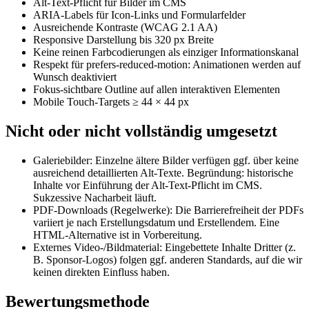
Alt-Text-Pflicht für Bilder im CMS
ARIA-Labels für Icon-Links und Formularfelder
Ausreichende Kontraste (WCAG 2.1 AA)
Responsive Darstellung bis 320 px Breite
Keine reinen Farbcodierungen als einziger Informationskanal
Respekt für prefers-reduced-motion: Animationen werden auf
Wunsch deaktiviert
Fokus-sichtbare Outline auf allen interaktiven Elementen
Mobile Touch-Targets ≥ 44 × 44 px
Nicht oder nicht vollständig umgesetzt
Galeriebilder: Einzelne ältere Bilder verfügen ggf. über keine
ausreichend detaillierten Alt-Texte. Begründung: historische
Inhalte vor Einführung der Alt-Text-Pflicht im CMS.
Sukzessive Nacharbeit läuft.
PDF-Downloads (Regelwerke): Die Barrierefreiheit der PDFs
variiert je nach Erstellungsdatum und Erstellendem. Eine
HTML-Alternative ist in Vorbereitung.
Externes Video-/Bildmaterial: Eingebettete Inhalte Dritter (z.
B. Sponsor-Logos) folgen ggf. anderen Standards, auf die wir
keinen direkten Einfluss haben.
Bewertungsmethode